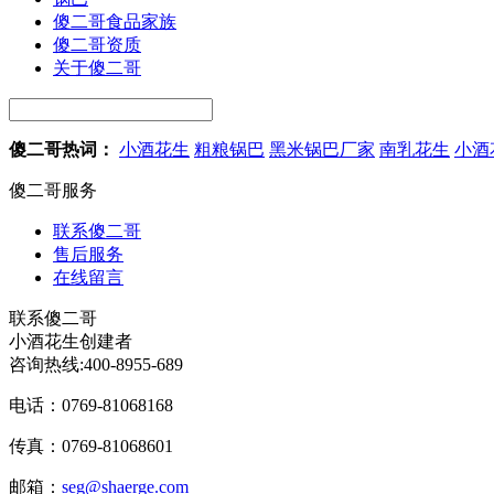
傻二哥食品家族
傻二哥资质
关于傻二哥
傻二哥热词：
小酒花生
粗粮锅巴
黑米锅巴厂家
南乳花生
小酒
傻二哥服务
联系傻二哥
售后服务
在线留言
联系傻二哥
小酒花生创建者
咨询热线:
400-8955-689
电话：0769-81068168
传真：0769-81068601
邮箱：
seg@shaerge.com