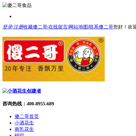
登录
|
注册
收藏傻二哥
|
在线留言
|
网站地图
|
联系傻二哥
您好！欢
咨询热线：
400-8955-689
傻二哥首页
小酒花生
南乳花生
锅巴